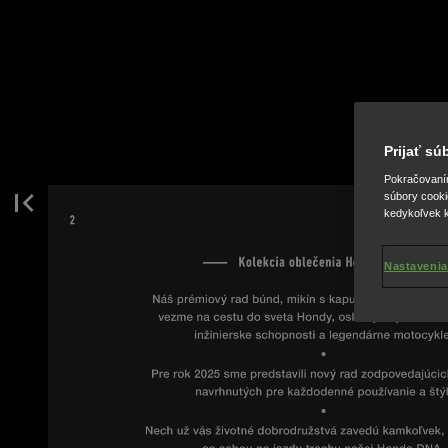
Prijať s
Pokračovaním 
súbory cooki
kedykoľvek k
Nastavenia