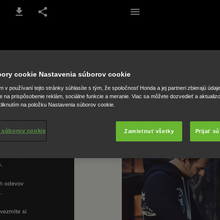
2-3 / 54
úbory cookie Nastavenia súborov cookie
v používaní tejto stránky súhlasíte s tým, že spoločnosť Honda a jej partneri zbierajú údaj
e na prispôsobenie reklám, sociálne funkcie a meranie. Viac sa môžete dozvedieť a aktualiz
liknutím na položku Nastavenia súborov cookie.
 súborov cookie
Zamietnuť všetky
Prijať s