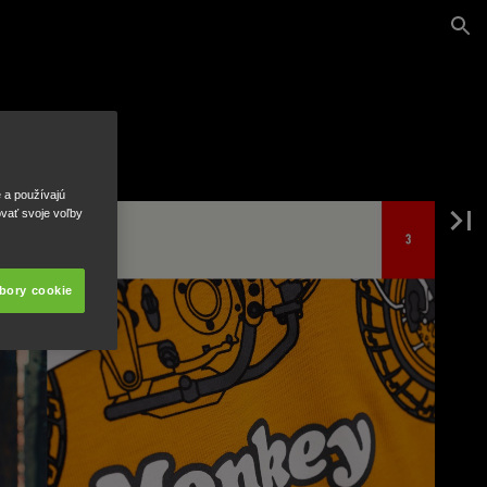
e a používajú
ovať svoje voľby
úbory cookie