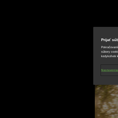
Prijať s
Pokračovaním 
súbory cooki
kedykoľvek k
Nastavenia