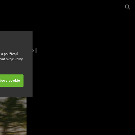
e a používajú
ovať svoje voľby
úbory cookie