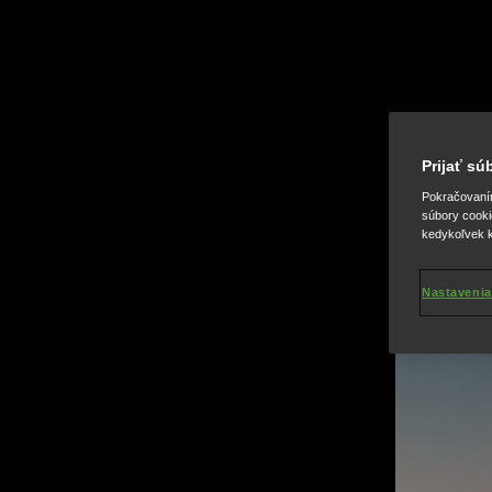
Prijať s
Pokračovaním 
súbory cooki
kedykoľvek k
Nastavenia