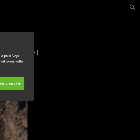
e a používajú
ovať svoje voľby
úbory cookie